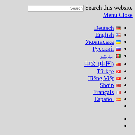
Search this website
Menu
Close
Deutsch
English
Українська
Русский
پښتو
中文 (中国)
Türkçe
Tiếng Việt
Shqip
Français
Español