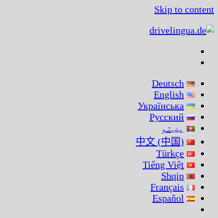
Skip to content
Deutsch
English
Українська
Русский
پښتو
中文 (中国)
Türkçe
Tiếng Việt
Shqip
Français
Español