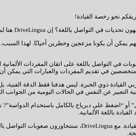
يقكم نحو رخصة القيادة!
 DriveLingua هنا لمساعدتكم وتقديم تجربة تعليمية سلسة.
ي التواصل باللغة على اتقان المفردات الألمانية الضرو
خصصين في تقديم المفردات والعبارات التي يمكن أن تكون 
 القيادة ذوي الخبرة. ليس هدفنا فقط الدقة الفنية، بل
 التعبير عن النفس في الحالات اليومية من الجوانب التق
 أو “اضغط على دبرياج بالكامل باستخدام الدواسة”? ن
قيادة باللغة الألمانية.
انضموا إلينا واستمتعوا بنهج جديد تمامًا للتدريب على القيادة.
حة.