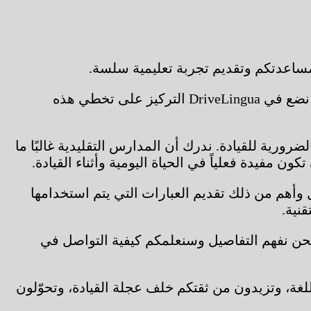
التدريب العملي للقيادة غالبًا ما يواجه مشكلات وسوء فهم يمكن أن يكونا مزعجين وخطرين أحيانًا. لهذا السبب، نضع في DriveLingua التركيز على تخطي هذه
رية للقيادة. ندرك أن المدارس التقليدية غالبًا ما
مفيدة فعلياً في الحياة اليومية وأثناء القيادة.
 وأهم من ذلك تقديم العبارات التي يتم استخدامها
نية.
حن نفهم التفاصيل وسنعلمكم كيفية التواصل في
 مع DriveLingua، ستتجاوزون صعوبات التواصل باللغة، وتزيدون من ثقتكم خلف عجلة القيادة، وتحوّلون