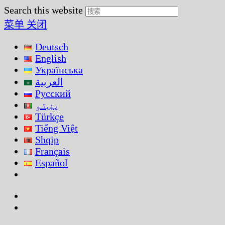
Search this website
菜单
关闭
Deutsch
English
Українська
العربية
Русский
پښتو
Türkçe
Tiếng Việt
Shqip
Français
Español