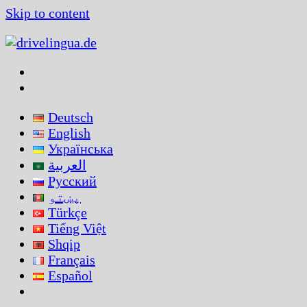
Skip to content
Deutsch
English
Українська
العربية
Русский
پښتو
Türkçe
Tiếng Việt
Shqip
Français
Español