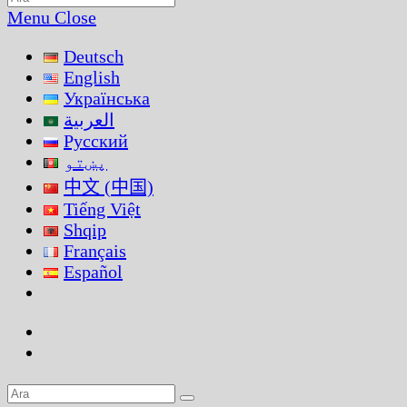
this
Menu
Close
website
Deutsch
English
Українська
العربية
Русский
پښتو
中文 (中国)
Tiếng Việt
Shqip
Français
Español