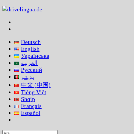
Skip
to
content
Deutsch
English
Українська
العربية
Русский
پښتو
中文 (中国)
Tiếng Việt
Shqip
Français
Español
Search