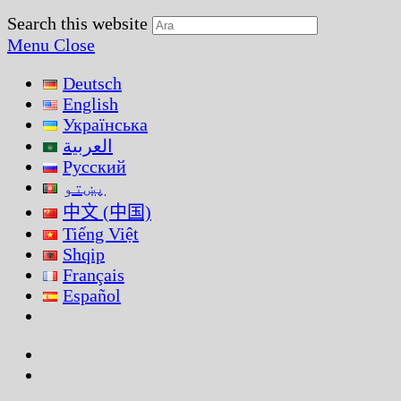
Search this website
Menu
Close
Deutsch
English
Українська
العربية
Русский
پښتو
中文 (中国)
Tiếng Việt
Shqip
Français
Español