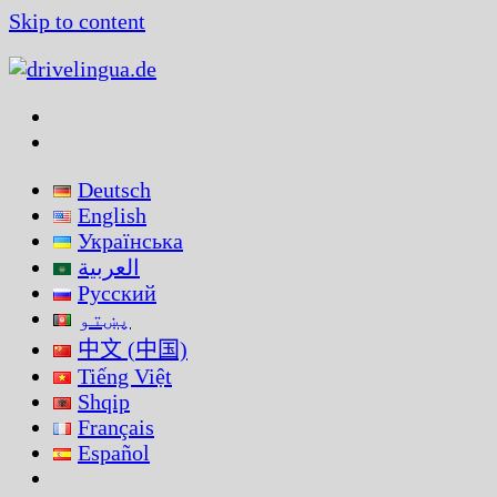
Skip to content
Deutsch
English
Українська
العربية
Русский
پښتو
中文 (中国)
Tiếng Việt
Shqip
Français
Español